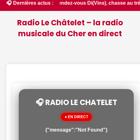
ival du Luisant, rendez-vous Di(Vins), chasse au trésor noc
🎧 Dernières actus :
Radio Le Châtelet – la radio
musicale du Cher en direct
🎧 RADIO LE CHATELET
● EN DIRECT
{"message":"Not Found"}