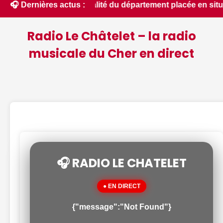
 : la quasi-totalité du département placée en situation de cr
🎧 Dernières actus :
Radio Le Châtelet – la radio
musicale du Cher en direct
🎧 RADIO LE CHATELET
● EN DIRECT
{"message":"Not Found"}