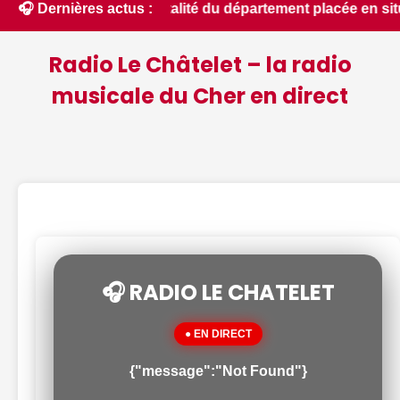
 : la quasi-totalité du département placée en situation de cr
🎧 Dernières actus :
Radio Le Châtelet – la radio
musicale du Cher en direct
🎧 RADIO LE CHATELET
● EN DIRECT
{"message":"Not Found"}