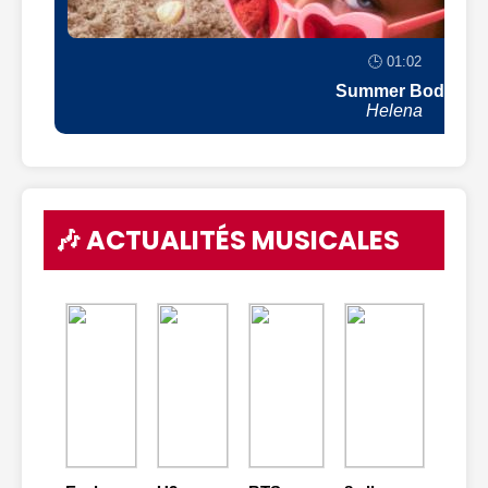
🕒 01:02
Summer Body
Helena
🎶 ACTUALITÉS MUSICALES