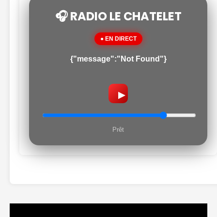
🎧 RADIO LE CHATELET
● EN DIRECT
{"message":"Not Found"}
▶
Prêt