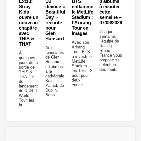
Exclu:
U2
BTS
8 albums
Stray
dévoile «
enflamme
à écouter
Kids
Beautiful
le MetLife
cette
ouvre un
Day »
Stadium :
semaine –
nouveau
réécrite
l’Arirang
07/08/2026
chapitre
pour
Tour en
Chaque
avec
Glen
images
semaine,
THIS &
Hansard
l’équipe de
Avec son
THAT
Rolling
Arirang
Aux
Stone
Tour, BTS
funérailles
À
France vous
a investi le
de Glen
quelques
propose sa
MetLife
Hansard,
jours de la
sélection
Stadium
célébrées
sortie de
des meil...
les 1er et 2
à la
THIS &
août pour
cathédrale
THAT et
deux
Saint-
du
conce...
Patrick de
lancement
Dublin,
du RUN IT
Bono ...
World
Tour, les
hu...