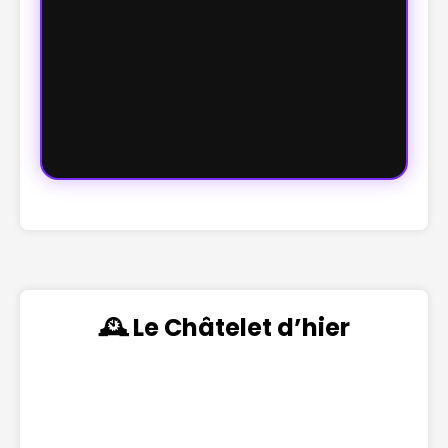
🕰️ Le Châtelet d’hier