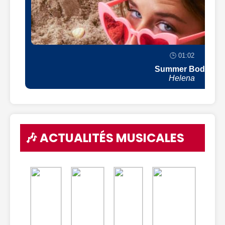
🕒 01:02
Summer Body
Helena
🎶 ACTUALITÉS MUSICALES