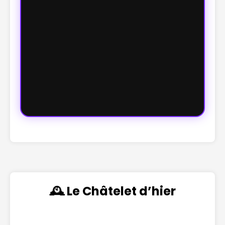
🕰️ Le Châtelet d’hier