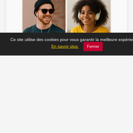
Ce site utilise des cookies pour vous garantir la meilleure expéri
Soline ♫
JC_13 ♫
En savoir plus
Fermer
📸 Tu veux apparaître ici ? Envoie-nous ta photo à
contact@radio-lechatelet.fr
Toutes les photos sont publiées avec l’accord des
personnes. Pour toute demande de retrait,
contactez-nous à
contact@radio-lechatelet.fr
.
📚 Découvrez les livres de