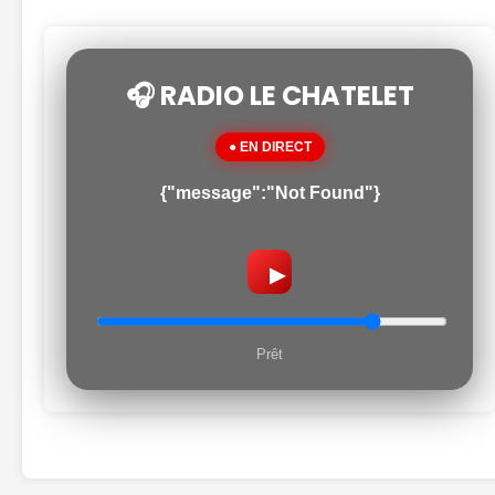
🎧 RADIO LE CHATELET
● EN DIRECT
{"message":"Not Found"}
▶
Prêt