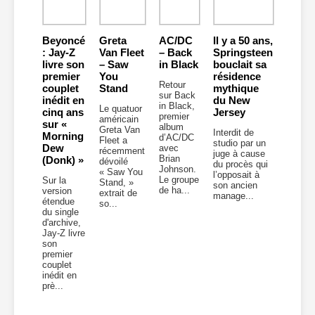
Beyoncé
Greta
AC/DC
Il y a 50 ans,
: Jay-Z
Van Fleet
– Back
Springsteen
livre son
– Saw
in Black
bouclait sa
premier
You
résidence
Retour
couplet
Stand
mythique
sur Back
inédit en
du New
in Black,
Le quatuor
cinq ans
Jersey
premier
américain
sur «
album
Greta Van
Interdit de
Morning
d’AC/DC
Fleet a
studio par un
Dew
avec
récemment
juge à cause
Brian
(Donk) »
dévoilé
du procès qui
Johnson.
« Saw You
l’opposait à
Le groupe
Sur la
Stand, »
son ancien
de ha...
version
extrait de
manage...
étendue
so...
du single
d'archive,
Jay-Z livre
son
premier
couplet
inédit en
prè...