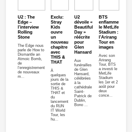
U2 : The
Exclu:
U2
BTS
Edge –
Stray
dévoile «
enflamme
l’interview
Kids
Beautiful
le MetLife
Rolling
ouvre
Day »
Stadium :
Stone
un
réécrite
l’Arirang
nouveau
pour
Tour en
The Edge nous
chapitre
Glen
images
parle de How to
avec
Hansard
Dismantle an
Avec son
THIS &
Atmoic Bomb,
Arirang
Aux
THAT
de
Tour, BTS
funérailles
l’enregistrement
a investi le
de Glen
À
de nouveaux
MetLife
Hansard,
quelques
m...
Stadium
célébrées
jours de la
les 1er et 2
à la
sortie de
août pour
cathédrale
THIS &
deux
Saint-
THAT et
conce...
Patrick de
du
Dublin,
lancement
Bono ...
du RUN
IT World
Tour, les
hu...