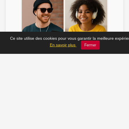
Ce site utilise des cookies pour vous garantir la meilleure expéri
Soline ♫
JC_13 ♫
En savoir plus
Fermer
📸 Tu veux apparaître ici ? Envoie-nous ta photo à
contact@radio-lechatelet.fr
Toutes les photos sont publiées avec l’accord des
personnes. Pour toute demande de retrait,
contactez-nous à
contact@radio-lechatelet.fr
.
📚 Découvrez les livres de