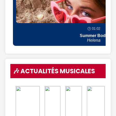
🕒 01:02
Summer Body
Helena
🎶 ACTUALITÉS MUSICALES