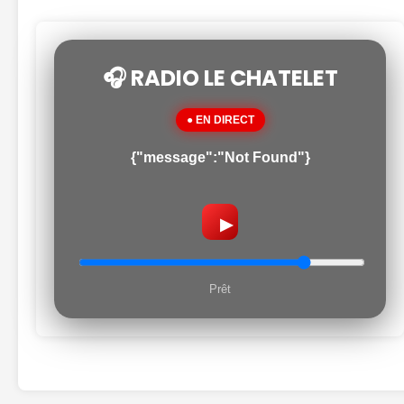
🎧 RADIO LE CHATELET
● EN DIRECT
{"message":"Not Found"}
▶
Prêt