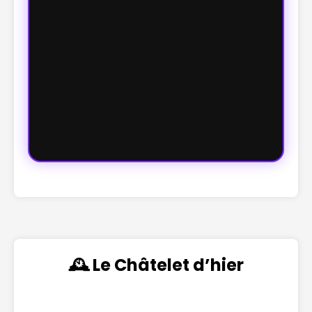
🕰️ Le Châtelet d’hier