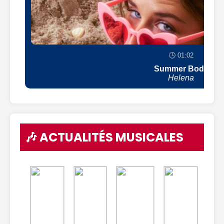
🕒 01:02
Summer Body
Helena
🎶 ACTUALITÉS MUSICALES