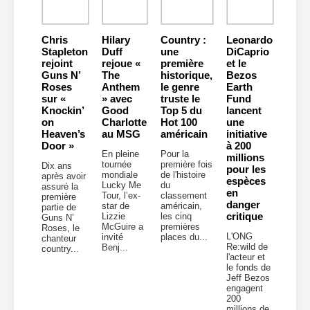
Chris
Hilary
Country :
Leonardo
Stapleton
Duff
une
DiCaprio
rejoint
rejoue «
première
et le
Guns N’
The
historique,
Bezos
Roses
Anthem
le genre
Earth
sur «
» avec
truste le
Fund
Knockin’
Good
Top 5 du
lancent
on
Charlotte
Hot 100
une
Heaven’s
au MSG
américain
initiative
Door »
à 200
En pleine
Pour la
millions
tournée
première fois
Dix ans
pour les
mondiale
de l'histoire
après avoir
espèces
Lucky Me
du
assuré la
en
Tour, l’ex-
classement
première
danger
star de
américain,
partie de
critique
Lizzie
les cinq
Guns N’
McGuire a
premières
Roses, le
L'ONG
invité
places du...
chanteur
Re:wild de
Benj...
country...
l'acteur et
le fonds de
Jeff Bezos
engagent
200
millions de