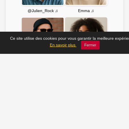
Emma ♫
@Julien_Rock ♫
Ce site utilise des cookies pour vous garantir la meilleure expéri
En savoir plus
Fermer
Soline ♫
JC_13 ♫
📸 Tu veux apparaître ici ? Envoie-nous ta photo à
contact@radio-lechatelet.fr
Toutes les photos sont publiées avec l’accord des
personnes. Pour toute demande de retrait,
contactez-nous à
contact@radio-lechatelet.fr
.