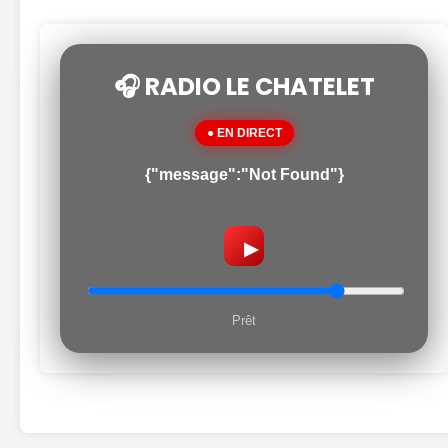
🎧 RADIO LE CHATELET
● EN DIRECT
{"message":"Not Found"}
▶
Prêt