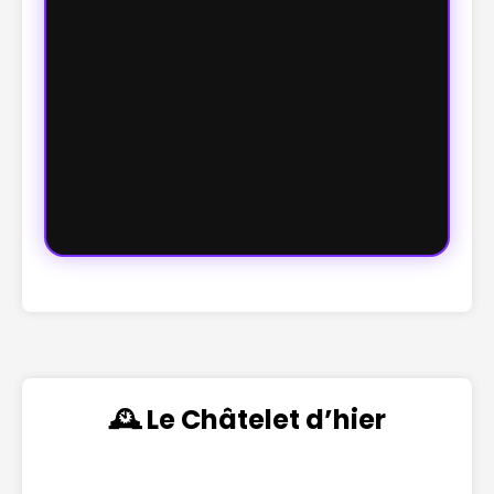
🕰️ Le Châtelet d’hier