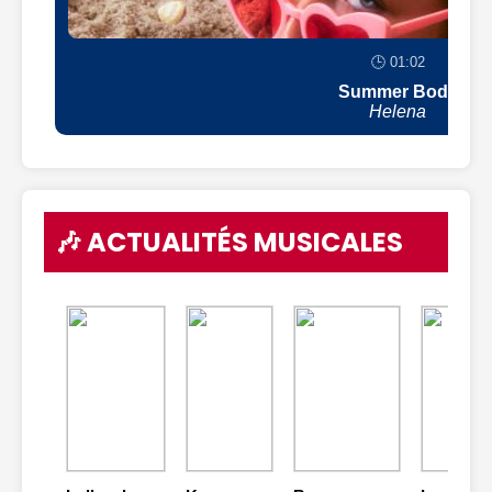
🕒 01:02
Summer Body
Helena
🎶 ACTUALITÉS MUSICALES