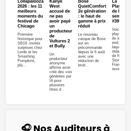
Lollapalooza
Kanye
Bose
La
2026 : les 11
West
QuietComfort
Playlist
meilleurs
accusé de
2e génération
de la
moments du
ne pas
: le haut de
semaine
festival de
avoir payé
gamme à prix
#399
Chicago
un
réduit
Voici la
producteur
playlist
Première
Le nouveau
de
du week-
historique pour
casque de Bose
Vultures 2
end, dans
SB19, invités
est en
et Bully
laquelle la
surprises chez
précommande
rédaction
Lorde et les
depuis le 6 août
Un
de Rolling
Smashing
avec une
producteur
Stone
Pumpkins,
réduction de
anonyme
France
pla...
bruit...
affirme avoir
revient...
créé des voix
générées par
IA pour
plusieurs
titres d...
🎧 Nos Auditeurs à