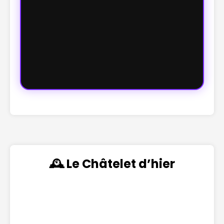
🕰️ Le Châtelet d’hier