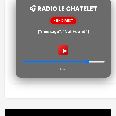
🎧 RADIO LE CHATELET
● EN DIRECT
{"message":"Not Found"}
▶
Prêt