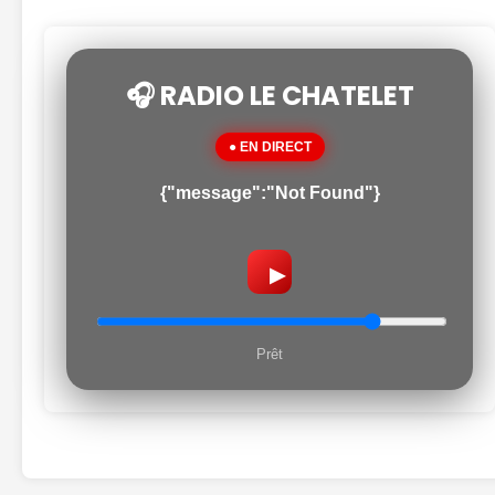
🎧 RADIO LE CHATELET
● EN DIRECT
{"message":"Not Found"}
▶
Prêt