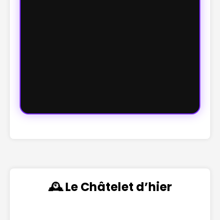
🕰️ Le Châtelet d’hier