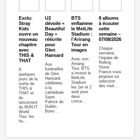
Exclu:
U2
BTS
8 albums
Stray
dévoile «
enflamme
à écouter
Kids
Beautiful
le MetLife
cette
ouvre un
Day »
Stadium :
semaine –
nouveau
réécrite
l’Arirang
07/08/2026
chapitre
pour
Tour en
Chaque
avec
Glen
images
semaine,
THIS &
Hansard
l’équipe de
Avec son
THAT
Rolling
Arirang
Aux
Stone
Tour, BTS
funérailles
À
France vous
a investi le
de Glen
quelques
propose sa
MetLife
Hansard,
jours de la
sélection
Stadium
célébrées
sortie de
des meil...
les 1er et 2
à la
THIS &
août pour
cathédrale
THAT et
deux
Saint-
du
conce...
Patrick de
lancement
Dublin,
du RUN IT
Bono ...
World
Tour, les
hu...