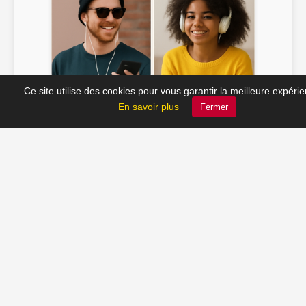
Ce site utilise des cookies pour vous garantir la meilleure expéri
Soline ♫
JC_13 ♫
En savoir plus
Fermer
📸 Tu veux apparaître ici ? Envoie-nous ta photo à
contact@radio-lechatelet.fr
Toutes les photos sont publiées avec l’accord des
personnes. Pour toute demande de retrait,
contactez-nous à
contact@radio-lechatelet.fr
.
📚 Découvrez les livres de