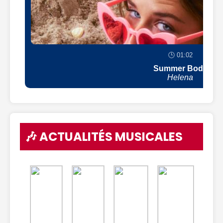
🕒 01:02
Summer Body
Helena
🎶 ACTUALITÉS MUSICALES