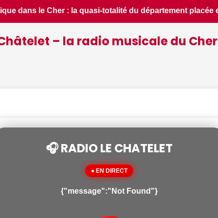
nt placée en situation de crise - Le Berry Républicain • 📰 i
Châtelet – la radio musicale du Cher
🎧 RADIO LE CHATELET
● EN DIRECT
{"message":"Not Found"}