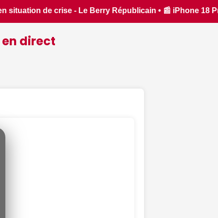
Phone 18 Pro : il sera bien plus cher que prévu - iPhon.fr • 
 en direct