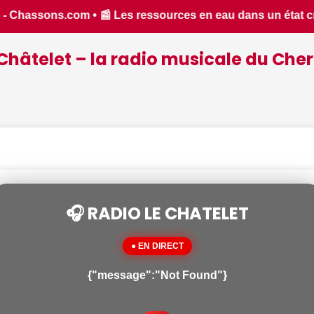
 critique dans le Cher : la quasi-totalité du département pla
Châtelet – la radio musicale du Cher
🎧 RADIO LE CHATELET
● EN DIRECT
{"message":"Not Found"}