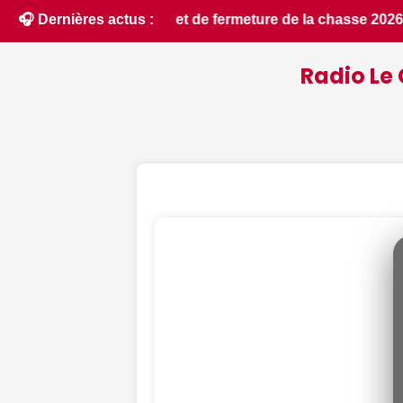
e 2026 - Chassons.com • 📰 Les ressources en eau dans un état
🎧 Dernières actus :
Radio Le 