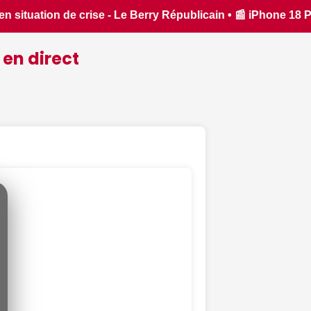
Phone 18 Pro : il sera bien plus cher que prévu - iPhon.fr • 
 en direct