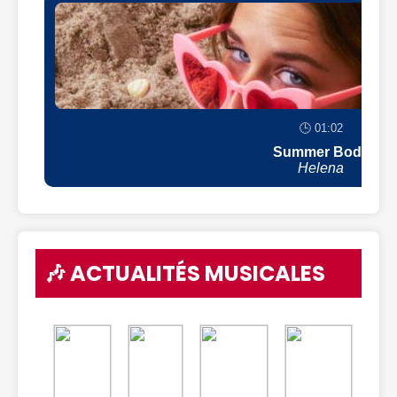
🕒 01:02
Summer Body
Helena
🎶 ACTUALITÉS MUSICALES