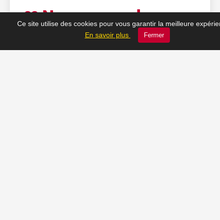
❤️ Nos coups de cœur
Ce site utilise des cookies pour vous garantir la meilleure expéri
En savoir plus
Fermer
du moment