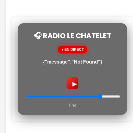
🎧 RADIO LE CHATELET
● EN DIRECT
{"message":"Not Found"}
▶
Prêt