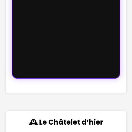
🕰️ Le Châtelet d’hier