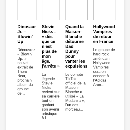
Dinosaur
Stevie
Quand la
Hollywood
Jr. –
Nicks :
Maison-
Vampires
Blowin’
« dès
Blanche
de retour
Up
que ce
détourne
en France
n’est
Bad
Découvrez
Le groupe de
plus de
Bunny
« Blowin’
hard rock
mon
pour
Up, »
américain
âge,
vanter les
nouvel
Hollywood
j’arrête »
expulsions
extrait de
Vampires
There
sera en
La
Le compte
Near,
concert à
légende
TikTok
prochain
l’Adidas
Stevie
officiel de la
album du
Aren...
Nicks
Maison-
groupe
revient sur
Blanche a
de...
sa carrière
utilisé « La
tout en
Mudanza »,
gardant
l’un des
son avenir
morceau...
artistique
à l...