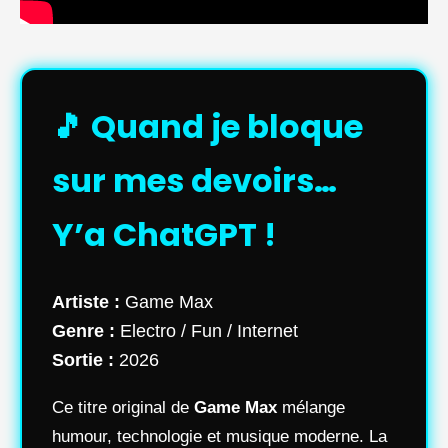
🎵 Quand je bloque
sur mes devoirs…
Y’a ChatGPT !
Artiste :
Game Max
Genre :
Electro / Fun / Internet
Sortie :
2026
Ce titre original de
Game Max
mélange
humour, technologie et musique moderne. La