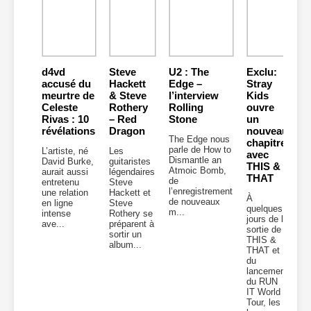
d4vd
Steve
U2 : The
Exclu:
accusé du
Hackett
Edge –
Stray
meurtre de
& Steve
l’interview
Kids
Celeste
Rothery
Rolling
ouvre
Rivas : 10
– Red
Stone
un
révélations
Dragon
nouveau
The Edge nous
chapitre
parle de How to
L’artiste, né
Les
avec
Dismantle an
David Burke,
guitaristes
THIS &
Atmoic Bomb,
aurait aussi
légendaires
THAT
de
entretenu
Steve
l’enregistrement
une relation
Hackett et
À
de nouveaux
en ligne
Steve
quelques
m...
intense
Rothery se
jours de la
ave...
préparent à
sortie de
sortir un
THIS &
album...
THAT et
du
lancement
du RUN
IT World
Tour, les