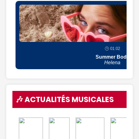
🕒 01:02
Summer Body
Helena
🎶 ACTUALITÉS MUSICALES