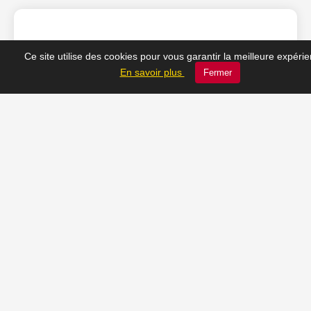
❤️ Nos coups de cœur
Ce site utilise des cookies pour vous garantir la meilleure expéri
En savoir plus
Fermer
du moment