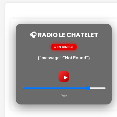
🎧 RADIO LE CHATELET
● EN DIRECT
{"message":"Not Found"}
▶
Prêt