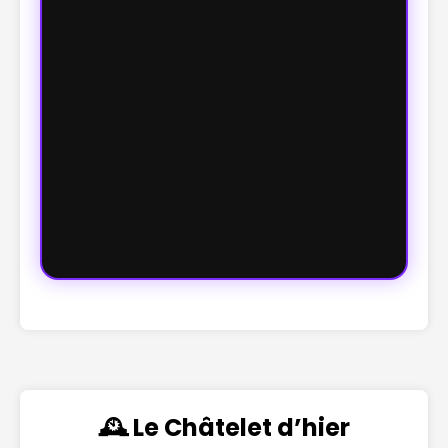
🕰️ Le Châtelet d’hier