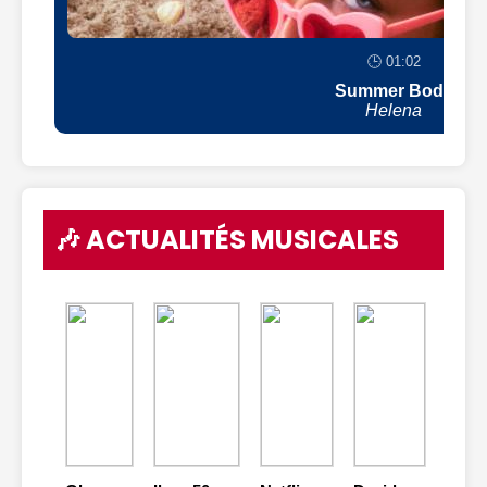
🕒 01:02
Summer Body
Helena
🎶 ACTUALITÉS MUSICALES