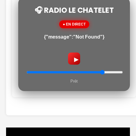
🎧 RADIO LE CHATELET
● EN DIRECT
{"message":"Not Found"}
▶
Prêt