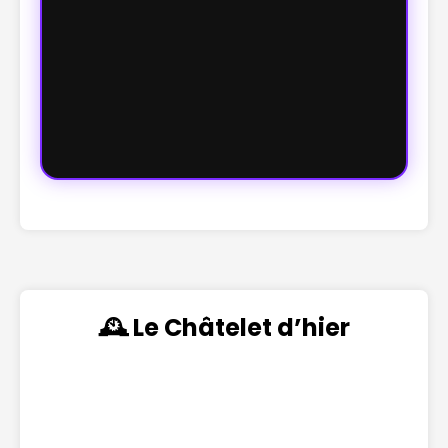
🕰️ Le Châtelet d’hier