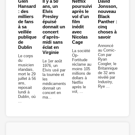
Glen
Il y a 50
Netflix
David
Hansard
ans, un
poursuivi
Jonsson,
: des
Elvis
après le
nouveau
milliers
Presley
vol d’un
Black
de fans
épuisé
film
Panther :
à sa
donnait un
inédit
cinq
veillée
concert
avec
choses à
publique
d’après-
Nicolas
savoir
de
midi sans
Cage
Annoncé
Dublin
éclat en
au Comic-
La société
Virginie
Con par
Op-
Le corps
Ryan
Fortitude
du
Le 1er août
Coogler, le
réclame au
musicien
1976, un
Britannique
moins 105
irlandais,
Elvis usé par
de 32 ans
millions de
mort le 29
la tournée et
révélé par
dollars à
juillet à 56
les
Industry,
Netflix
ans,
médicaments
Rye ...
après le
reposait
donnait un
vol, ...
lundi à
concert en
Dublin, où
ma...
...