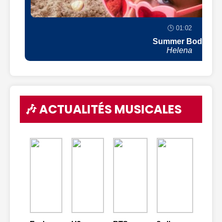
🕒 01:02
Summer Body
Helena
🎶 ACTUALITÉS MUSICALES