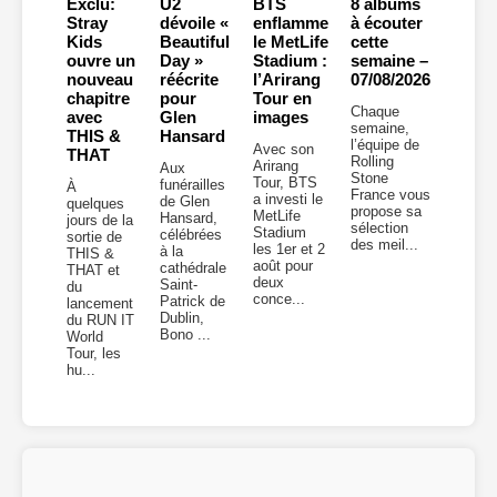
Exclu:
U2
BTS
8 albums
Stray
dévoile «
enflamme
à écouter
Kids
Beautiful
le MetLife
cette
ouvre un
Day »
Stadium :
semaine –
nouveau
réécrite
l’Arirang
07/08/2026
chapitre
pour
Tour en
Chaque
avec
Glen
images
semaine,
THIS &
Hansard
l’équipe de
Avec son
THAT
Rolling
Arirang
Aux
Stone
Tour, BTS
funérailles
À
France vous
a investi le
de Glen
quelques
propose sa
MetLife
Hansard,
jours de la
sélection
Stadium
célébrées
sortie de
des meil...
les 1er et 2
à la
THIS &
août pour
cathédrale
THAT et
deux
Saint-
du
conce...
Patrick de
lancement
Dublin,
du RUN IT
Bono ...
World
Tour, les
hu...