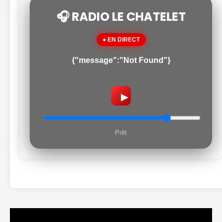
🎧 RADIO LE CHATELET
● EN DIRECT
{"message":"Not Found"}
▶
Prêt