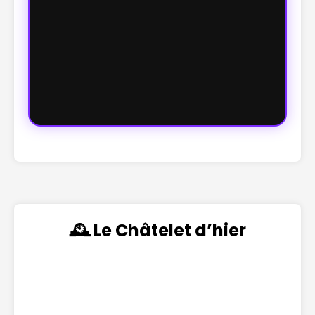
🕰️ Le Châtelet d’hier