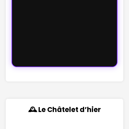
🕰️ Le Châtelet d’hier