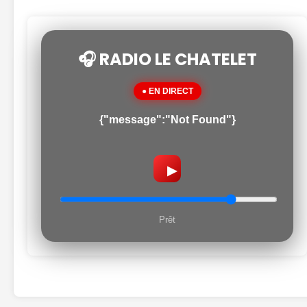
🎧 RADIO LE CHATELET
● EN DIRECT
{"message":"Not Found"}
▶
Prêt