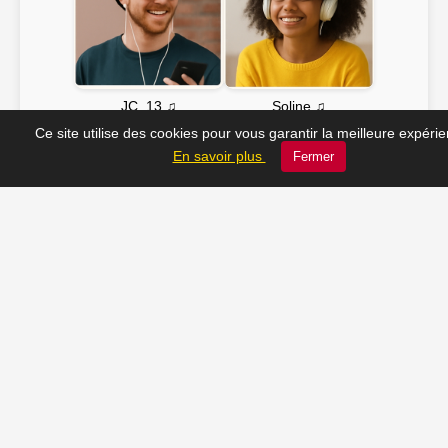
Soline ♫
JC_13 ♫
Ce site utilise des cookies pour vous garantir la meilleure expéri
En savoir plus
Fermer
📸 Tu veux apparaître ici ? Envoie-nous ta photo à
contact@radio-lechatelet.fr
Toutes les photos sont publiées avec l’accord des
personnes. Pour toute demande de retrait,
contactez-nous à
contact@radio-lechatelet.fr
.
📚 Découvrez les livres de
notre partenaire Arthur