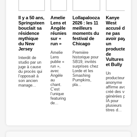
Il y a 50 ans,
Amelie
Lollapalooza
Kanye
Springsteen
Lens et
2026 : les 11
West
bouclait sa
Angèle
meilleurs
accusé de
résidence
réunies
moments du
ne pas
mythique
sur «
festival de
avoir payé
du New
run »
Chicago
un
Jersey
producteur
Amelie
Première
de
Lens
historique pour
Interdit de
Vultures 2
publie «
SB19, invités
studio par un
et Bully
run »,
surprises chez
juge à cause
avec
Lorde et les
du procès qui
Un
Angèle
Smashing
l’opposait à
producteur
au
Pumpkins,
son ancien
anonyme
chant.
pla...
manage...
affirme avoir
C’est
créé des voix
l’unique
générées par
featuring
IA pour
de...
plusieurs
titres d...