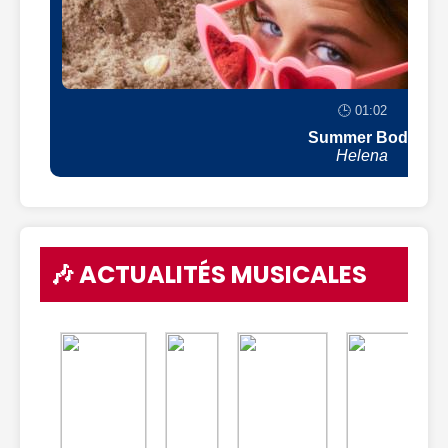
🕒 01:02
Summer Body
Helena
🎶 ACTUALITÉS MUSICALES