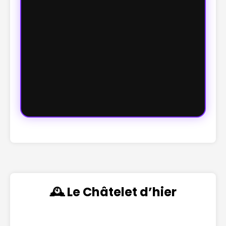
🕰️ Le Châtelet d’hier