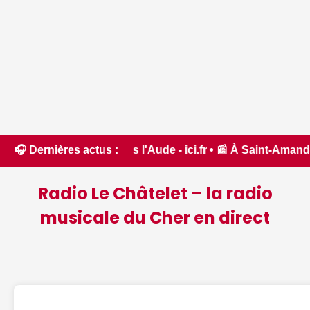
orêt dans l'Aude - ici.fr • 📰 À Saint-Amand-Montrond, les
🎧 Dernières actus :
Radio Le Châtelet – la radio
musicale du Cher en direct