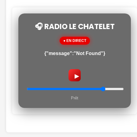
🎧 RADIO LE CHATELET
● EN DIRECT
{"message":"Not Found"}
▶
Prêt