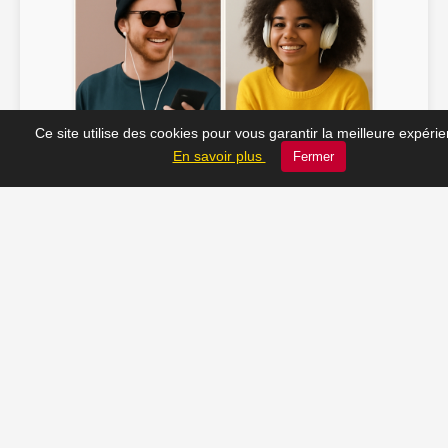
Ce site utilise des cookies pour vous garantir la meilleure expéri
Soline ♫
JC_13 ♫
En savoir plus
Fermer
📸 Tu veux apparaître ici ? Envoie-nous ta photo à
contact@radio-lechatelet.fr
Toutes les photos sont publiées avec l’accord des
personnes. Pour toute demande de retrait,
contactez-nous à
contact@radio-lechatelet.fr
.
📚 Découvrez les livres de