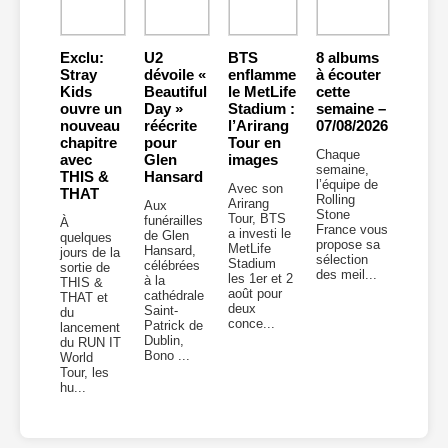
Exclu:
U2
BTS
8 albums
Stray
dévoile «
enflamme
à écouter
Kids
Beautiful
le MetLife
cette
ouvre un
Day »
Stadium :
semaine –
nouveau
réécrite
l’Arirang
07/08/2026
chapitre
pour
Tour en
Chaque
avec
Glen
images
semaine,
THIS &
Hansard
l’équipe de
Avec son
THAT
Rolling
Arirang
Aux
Stone
Tour, BTS
funérailles
À
France vous
a investi le
de Glen
quelques
propose sa
MetLife
Hansard,
jours de la
sélection
Stadium
célébrées
sortie de
des meil...
les 1er et 2
à la
THIS &
août pour
cathédrale
THAT et
deux
Saint-
du
conce...
Patrick de
lancement
Dublin,
du RUN IT
Bono ...
World
Tour, les
hu...