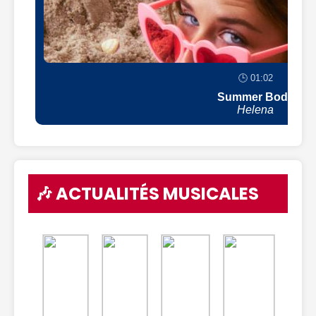
🕒 01:02
Summer Body
Helena
🎶 ACTUALITÉS MUSICALES