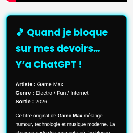
🎵 Quand je bloque
sur mes devoirs…
Y’a ChatGPT !
Artiste :
Game Max
Genre :
Electro / Fun / Internet
Sortie :
2026
Ce titre original de
Game Max
mélange
humour, technologie et musique moderne. La
chanson parle des moments où l'on bloque