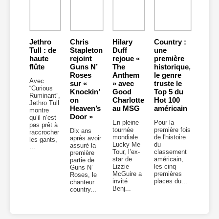
Jethro
Chris
Hilary
Country :
Tull : de
Stapleton
Duff
une
haute
rejoint
rejoue «
première
flûte
Guns N’
The
historique,
Roses
Anthem
le genre
Avec
sur «
» avec
truste le
“Curious
Knockin’
Good
Top 5 du
Ruminant”,
on
Charlotte
Hot 100
Jethro Tull
Heaven’s
au MSG
américain
montre
Door »
qu’il n’est
En pleine
Pour la
pas prêt à
tournée
première fois
Dix ans
raccrocher
mondiale
de l'histoire
après avoir
les gants,
Lucky Me
du
assuré la
...
Tour, l’ex-
classement
première
star de
américain,
partie de
Lizzie
les cinq
Guns N’
McGuire a
premières
Roses, le
invité
places du...
chanteur
Benj...
country...