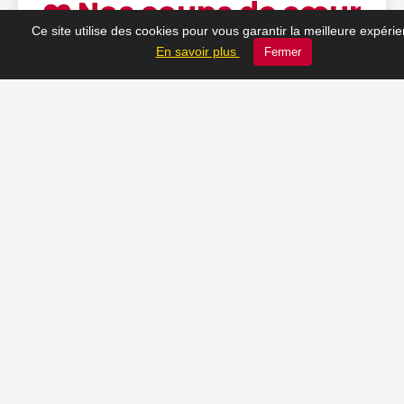
❤️ Nos coups de cœur
Ce site utilise des cookies pour vous garantir la meilleure expéri
du moment
En savoir plus
Fermer