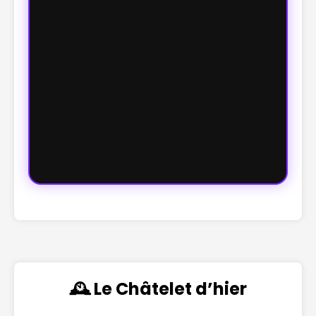
🕰️ Le Châtelet d’hier