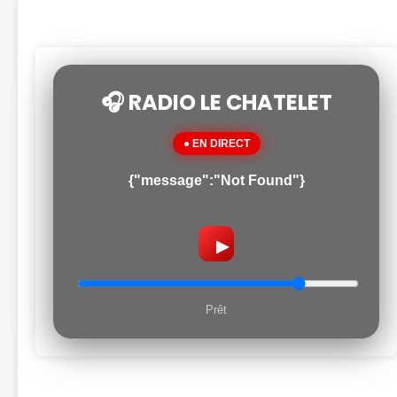
🎧 RADIO LE CHATELET
● EN DIRECT
{"message":"Not Found"}
▶
Prêt