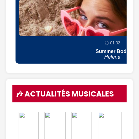
🕒 01:02
Summer Body
Helena
🎶 ACTUALITÉS MUSICALES