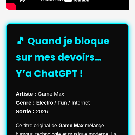
🎵 Quand je bloque
sur mes devoirs…
Y’a ChatGPT !
Artiste :
Game Max
Genre :
Electro / Fun / Internet
Sortie :
2026
Ce titre original de
Game Max
mélange
humour, technologie et musique moderne. La