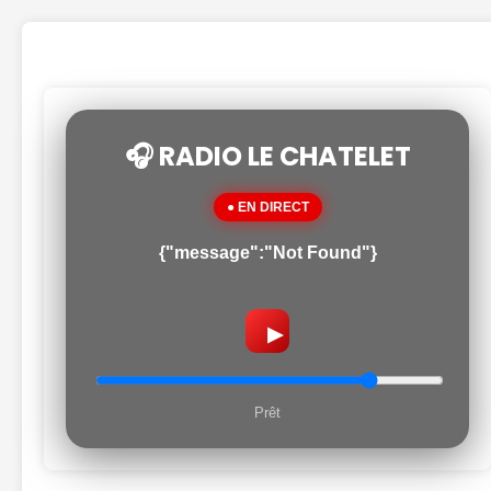
🎧 RADIO LE CHATELET
● EN DIRECT
{"message":"Not Found"}
▶
Prêt