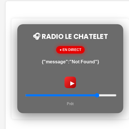
🎧 RADIO LE CHATELET
● EN DIRECT
{"message":"Not Found"}
▶
Prêt