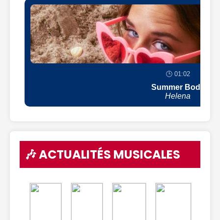
🕒 01:02
Summer Body
Helena
🎶 ACTUALITÉS MUSICALES