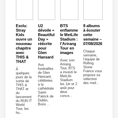
Exclu:
U2
BTS
8 albums
Stray
dévoile «
enflamme
à écouter
Kids
Beautiful
le MetLife
cette
ouvre un
Day »
Stadium :
semaine –
nouveau
réécrite
l’Arirang
07/08/2026
chapitre
pour
Tour en
Chaque
avec
Glen
images
semaine,
THIS &
Hansard
l’équipe de
Avec son
THAT
Rolling
Arirang
Aux
Stone
Tour, BTS
funérailles
À
France vous
a investi le
de Glen
quelques
propose sa
MetLife
Hansard,
jours de la
sélection
Stadium
célébrées
sortie de
des meil...
les 1er et 2
à la
THIS &
août pour
cathédrale
THAT et
deux
Saint-
du
conce...
Patrick de
lancement
Dublin,
du RUN IT
Bono ...
World
Tour, les
hu...