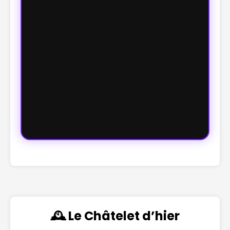
🕰️ Le Châtelet d’hier