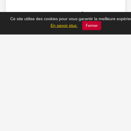
❤️ Nos coups de cœur
Ce site utilise des cookies pour vous garantir la meilleure expéri
En savoir plus
Fermer
du moment