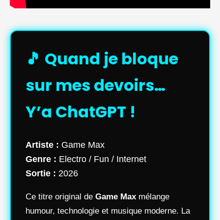
🎵 Quand je bloque
sur mes devoirs…
Y’a ChatGPT !
Artiste :
Game Max
Genre :
Electro / Fun / Internet
Sortie :
2026
Ce titre original de
Game Max
mélange
humour, technologie et musique moderne. La