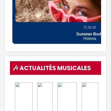
🕒 01:02
Summer Body
Helena
🎶 ACTUALITÉS MUSICALES