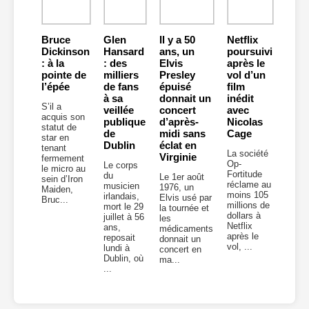
Bruce
Glen
Il y a 50
Netflix
Dickinson
Hansard
ans, un
poursuivi
: à la
: des
Elvis
après le
pointe de
milliers
Presley
vol d’un
l’épée
de fans
épuisé
film
à sa
donnait un
inédit
S’il a
veillée
concert
avec
acquis son
publique
d’après-
Nicolas
statut de
de
midi sans
Cage
star en
Dublin
éclat en
tenant
La société
Virginie
fermement
Op-
Le corps
le micro au
Fortitude
du
Le 1er août
sein d’Iron
réclame au
musicien
1976, un
Maiden,
moins 105
irlandais,
Elvis usé par
Bruc...
millions de
mort le 29
la tournée et
dollars à
juillet à 56
les
Netflix
ans,
médicaments
après le
reposait
donnait un
vol, ...
lundi à
concert en
Dublin, où
ma...
...