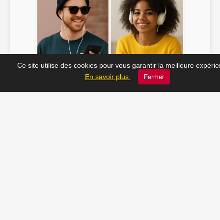
Ce site utilise des cookies pour vous garantir la meilleure expéri
Soline ♫
JC_13 ♫
En savoir plus
Fermer
📸 Tu veux apparaître ici ? Envoie-nous ta photo à
contact@radio-lechatelet.fr
Toutes les photos sont publiées avec l’accord des
personnes. Pour toute demande de retrait,
contactez-nous à
contact@radio-lechatelet.fr
.
📚 Découvrez les livres de