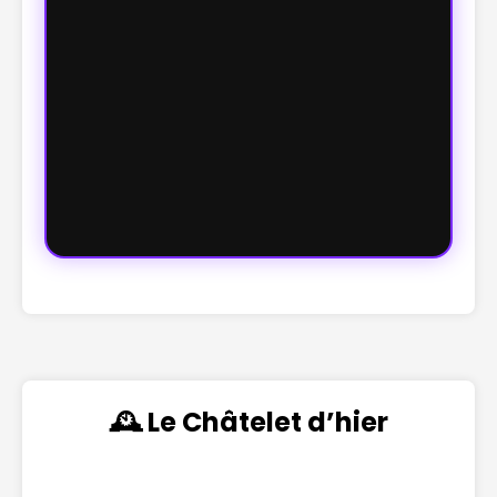
🕰️ Le Châtelet d’hier