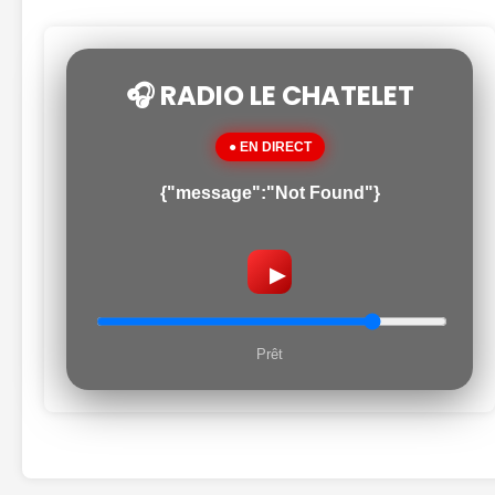
🎧 RADIO LE CHATELET
● EN DIRECT
{"message":"Not Found"}
▶
Prêt