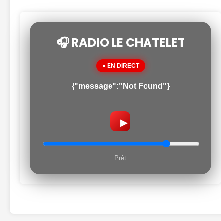
🎧 RADIO LE CHATELET
● EN DIRECT
{"message":"Not Found"}
▶
Prêt