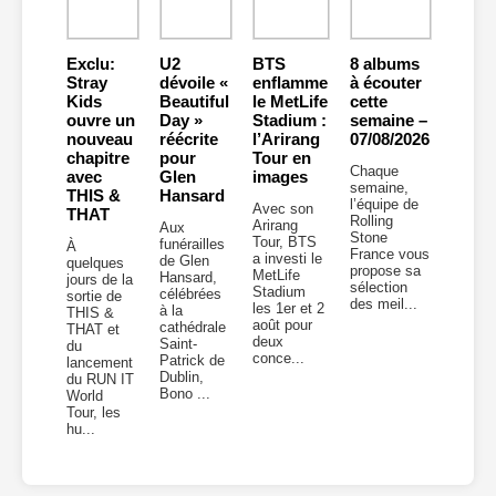
Exclu:
U2
BTS
8 albums
Stray
dévoile «
enflamme
à écouter
Kids
Beautiful
le MetLife
cette
ouvre un
Day »
Stadium :
semaine –
nouveau
réécrite
l’Arirang
07/08/2026
chapitre
pour
Tour en
Chaque
avec
Glen
images
semaine,
THIS &
Hansard
l’équipe de
Avec son
THAT
Rolling
Arirang
Aux
Stone
Tour, BTS
funérailles
À
France vous
a investi le
de Glen
quelques
propose sa
MetLife
Hansard,
jours de la
sélection
Stadium
célébrées
sortie de
des meil...
les 1er et 2
à la
THIS &
août pour
cathédrale
THAT et
deux
Saint-
du
conce...
Patrick de
lancement
Dublin,
du RUN IT
Bono ...
World
Tour, les
hu...