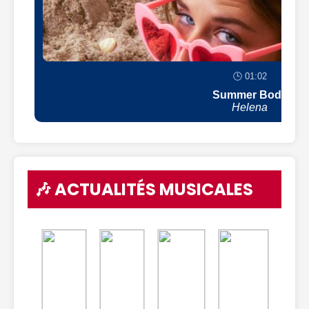
🕒 01:02
Summer Body
Helena
🎶 ACTUALITÉS MUSICALES