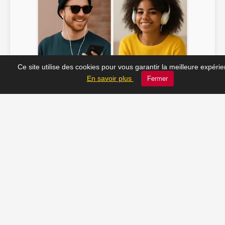
Ce site utilise des cookies pour vous garantir la meilleure expéri
Soline ♫
JC_13 ♫
En savoir plus
Fermer
📸 Tu veux apparaître ici ? Envoie-nous ta photo à
contact@radio-lechatelet.fr
Toutes les photos sont publiées avec l’accord des
personnes. Pour toute demande de retrait,
contactez-nous à
contact@radio-lechatelet.fr
.
📚 Découvrez les livres de