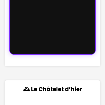
🕰️ Le Châtelet d’hier