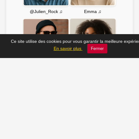
Emma ♫
@Julien_Rock ♫
Ce site utilise des cookies pour vous garantir la meilleure expéri
En savoir plus
Fermer
Soline ♫
JC_13 ♫
📸 Tu veux apparaître ici ? Envoie-nous ta photo à
contact@radio-lechatelet.fr
Toutes les photos sont publiées avec l’accord des
personnes. Pour toute demande de retrait,
contactez-nous à
contact@radio-lechatelet.fr
.