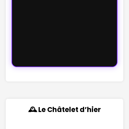
🕰️ Le Châtelet d’hier