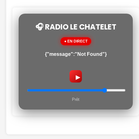
🎧 RADIO LE CHATELET
● EN DIRECT
{"message":"Not Found"}
▶
Prêt