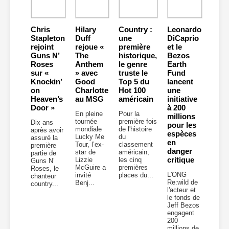
Chris
Hilary
Country :
Leonardo
Stapleton
Duff
une
DiCaprio
rejoint
rejoue «
première
et le
Guns N’
The
historique,
Bezos
Roses
Anthem
le genre
Earth
sur «
» avec
truste le
Fund
Knockin’
Good
Top 5 du
lancent
on
Charlotte
Hot 100
une
Heaven’s
au MSG
américain
initiative
Door »
à 200
En pleine
Pour la
millions
tournée
première fois
Dix ans
pour les
mondiale
de l'histoire
après avoir
espèces
Lucky Me
du
assuré la
en
Tour, l’ex-
classement
première
danger
star de
américain,
partie de
critique
Lizzie
les cinq
Guns N’
McGuire a
premières
Roses, le
L'ONG
invité
places du...
chanteur
Re:wild de
Benj...
country...
l'acteur et
le fonds de
Jeff Bezos
engagent
200
millions de