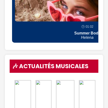
🕒 01:02
Summer Body
Helena
🎶 ACTUALITÉS MUSICALES