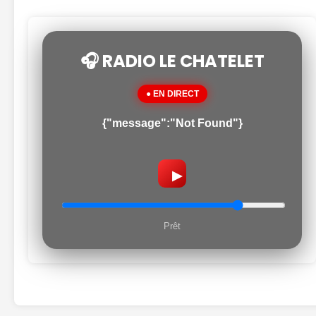
🎧 RADIO LE CHATELET
● EN DIRECT
{"message":"Not Found"}
▶
Prêt