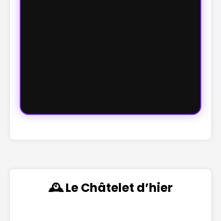
🕰️ Le Châtelet d’hier