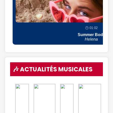
🕒 01:02
Summer Body
Helena
🎶 ACTUALITÉS MUSICALES