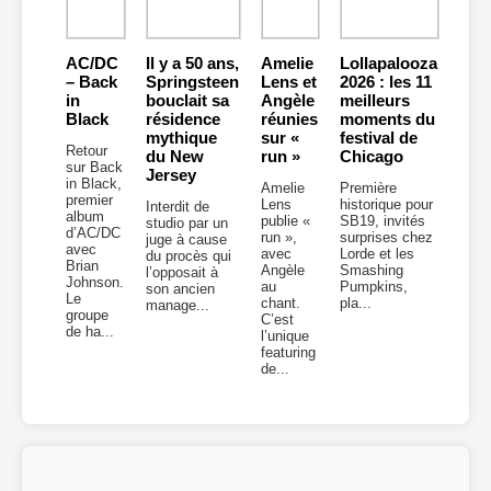
AC/DC
Il y a 50 ans,
Amelie
Lollapalooza
– Back
Springsteen
Lens et
2026 : les 11
in
bouclait sa
Angèle
meilleurs
Black
résidence
réunies
moments du
mythique
sur «
festival de
Retour
du New
run »
Chicago
sur Back
Jersey
in Black,
Amelie
Première
premier
Lens
historique pour
Interdit de
album
publie «
SB19, invités
studio par un
d’AC/DC
run »,
surprises chez
juge à cause
avec
avec
Lorde et les
du procès qui
Brian
Angèle
Smashing
l’opposait à
Johnson.
au
Pumpkins,
son ancien
Le
chant.
pla...
manage...
groupe
C’est
de ha...
l’unique
featuring
de...