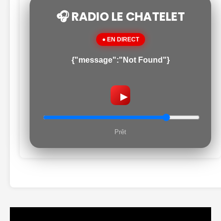
🎧 RADIO LE CHATELET
● EN DIRECT
{"message":"Not Found"}
▶
Prêt