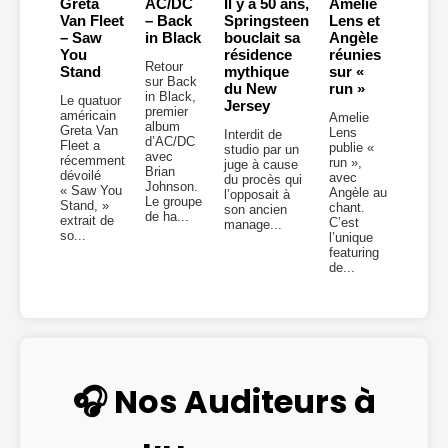
Greta
AC/DC
Il y a 50 ans,
Amelie
Van Fleet
– Back
Springsteen
Lens et
– Saw
in Black
bouclait sa
Angèle
You
résidence
réunies
Retour
Stand
mythique
sur «
sur Back
du New
run »
in Black,
Le quatuor
Jersey
premier
américain
Amelie
album
Greta Van
Lens
Interdit de
d’AC/DC
Fleet a
publie «
studio par un
avec
récemment
run »,
juge à cause
Brian
dévoilé
avec
du procès qui
Johnson.
« Saw You
Angèle au
l’opposait à
Le groupe
Stand, »
chant.
son ancien
de ha...
extrait de
C’est
manage...
so...
l’unique
featuring
de...
🎧 Nos Auditeurs à