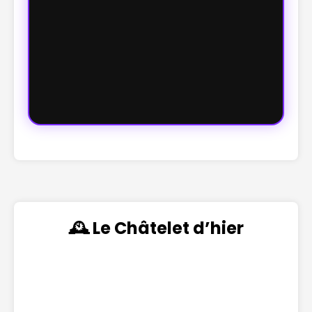
🕰️ Le Châtelet d’hier