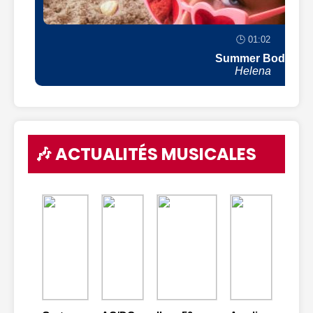
🕒 01:02
Summer Body
Helena
🎶 ACTUALITÉS MUSICALES