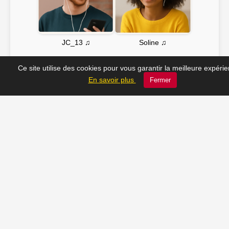
Soline ♫
JC_13 ♫
Ce site utilise des cookies pour vous garantir la meilleure expéri
📸 Tu veux apparaître ici ? Envoie-nous ta photo à
En savoir plus
Fermer
contact@radio-lechatelet.fr
Toutes les photos sont publiées avec l’accord des
personnes. Pour toute demande de retrait,
contactez-nous à
contact@radio-lechatelet.fr
.
📚 Découvrez les livres de
notre partenaire Arthur
Montclair !