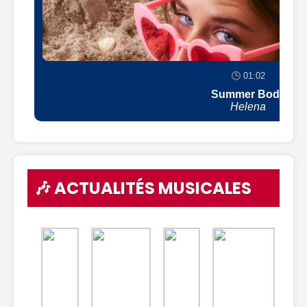
🕒 01:02
Summer Body
Helena
🎶 ACTUALITÉS MUSICALES