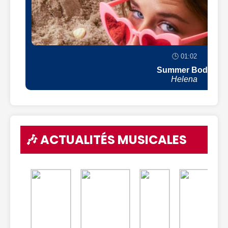
🕒 01:02
Summer Body
Helena
🎶 ACTUALITÉS MUSICALES