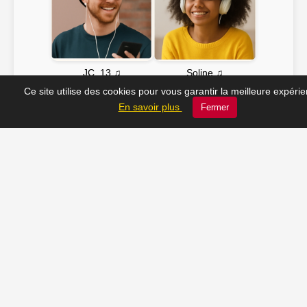
Soline ♫
JC_13 ♫
Ce site utilise des cookies pour vous garantir la meilleure expéri
En savoir plus
Fermer
📸 Tu veux apparaître ici ? Envoie-nous ta photo à
contact@radio-lechatelet.fr
Toutes les photos sont publiées avec l’accord des
personnes. Pour toute demande de retrait,
contactez-nous à
contact@radio-lechatelet.fr
.
📚 Découvrez les livres de
notre partenaire Arthur