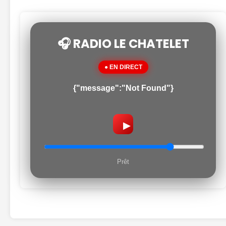
🎧 RADIO LE CHATELET
● EN DIRECT
{"message":"Not Found"}
▶
Prêt