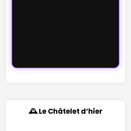
🕰️ Le Châtelet d’hier