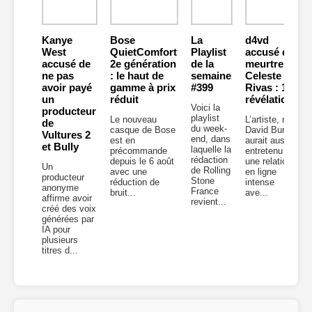
Kanye
Bose
La
d4vd
West
QuietComfort
Playlist
accusé du
accusé de
2e génération
de la
meurtre de
ne pas
: le haut de
semaine
Celeste
avoir payé
gamme à prix
#399
Rivas : 10
un
réduit
révélations
Voici la
producteur
playlist
Le nouveau
L’artiste, né
de
du week-
casque de Bose
David Burke,
Vultures 2
end, dans
est en
aurait aussi
et Bully
laquelle la
précommande
entretenu
rédaction
depuis le 6 août
une relation
Un
de Rolling
avec une
en ligne
producteur
Stone
réduction de
intense
anonyme
France
bruit...
ave...
affirme avoir
revient...
créé des voix
générées par
IA pour
plusieurs
titres d...