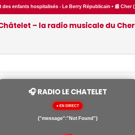
(18) : Dates d’ouverture et de fermeture de la chasse 2026 -
Châtelet – la radio musicale du Cher
🎧 RADIO LE CHATELET
● EN DIRECT
{"message":"Not Found"}