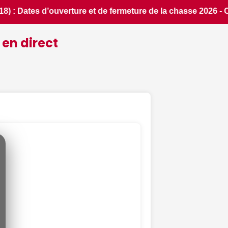
 Chassons.com • 📰 MonuTrack : une application inventée par 
 en direct