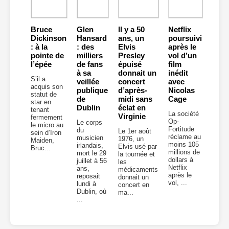
Bruce
Glen
Il y a 50
Netflix
Dickinson
Hansard
ans, un
poursuivi
: à la
: des
Elvis
après le
pointe de
milliers
Presley
vol d’un
l’épée
de fans
épuisé
film
à sa
donnait un
inédit
S’il a
veillée
concert
avec
acquis son
publique
d’après-
Nicolas
statut de
de
midi sans
Cage
star en
Dublin
éclat en
tenant
La société
Virginie
fermement
Op-
Le corps
le micro au
Fortitude
du
Le 1er août
sein d’Iron
réclame au
musicien
1976, un
Maiden,
moins 105
irlandais,
Elvis usé par
Bruc...
millions de
mort le 29
la tournée et
dollars à
juillet à 56
les
Netflix
ans,
médicaments
après le
reposait
donnait un
vol, ...
lundi à
concert en
Dublin, où
ma...
...