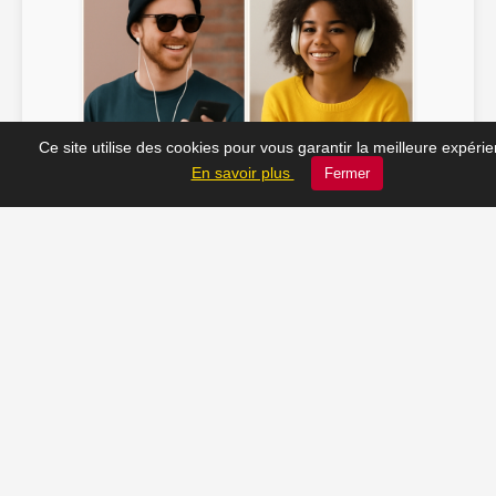
Ce site utilise des cookies pour vous garantir la meilleure expéri
Soline ♫
JC_13 ♫
En savoir plus
Fermer
📸 Tu veux apparaître ici ? Envoie-nous ta photo à
contact@radio-lechatelet.fr
Toutes les photos sont publiées avec l’accord des
personnes. Pour toute demande de retrait,
contactez-nous à
contact@radio-lechatelet.fr
.
📚 Découvrez les livres de