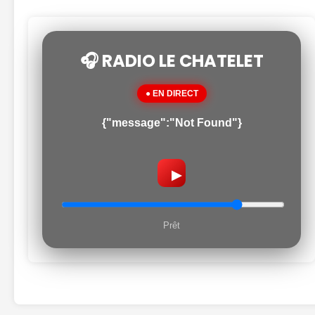
🎧 RADIO LE CHATELET
● EN DIRECT
{"message":"Not Found"}
▶
Prêt