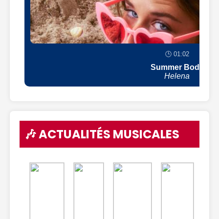
🕒 01:02
Summer Body
Helena
🎶 ACTUALITÉS MUSICALES