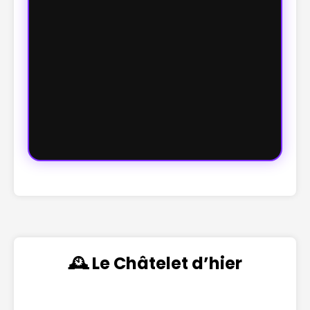
🕰️ Le Châtelet d’hier