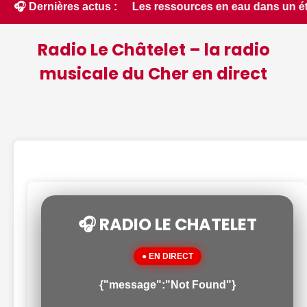
e - ici.fr • 📰 Les ressources en eau dans un état critique d
🎧 Dernières actus :
Radio Le Châtelet – la radio
musicale du Cher en direct
🎧 RADIO LE CHATELET
● EN DIRECT
{"message":"Not Found"}