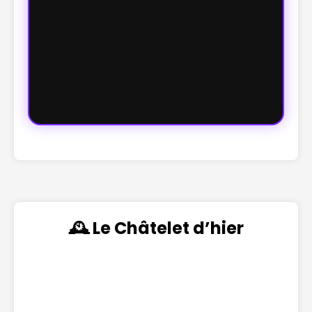
🕰️ Le Châtelet d’hier