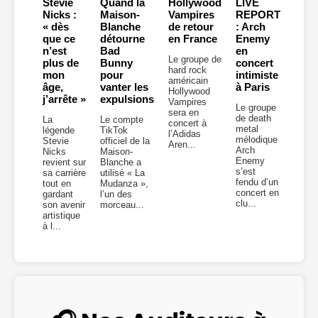
Stevie
Quand la
Hollywood
LIVE
Nicks :
Maison-
Vampires
REPORT
« dès
Blanche
de retour
: Arch
que ce
détourne
en France
Enemy
n’est
Bad
en
Le groupe de
plus de
Bunny
concert
hard rock
mon
pour
intimiste
américain
âge,
vanter les
à Paris
Hollywood
j’arrête »
expulsions
Vampires
Le groupe
sera en
de death
La
Le compte
concert à
metal
légende
TikTok
l’Adidas
mélodique
Stevie
officiel de la
Aren...
Arch
Nicks
Maison-
Enemy
revient sur
Blanche a
s’est
sa carrière
utilisé « La
fendu d’un
tout en
Mudanza »,
concert en
gardant
l’un des
clu...
son avenir
morceau...
artistique
à l...