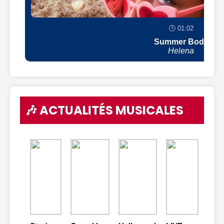
🕒 01:02
Summer Body
Helena
🎶 ACTUALITÉS MUSICALES