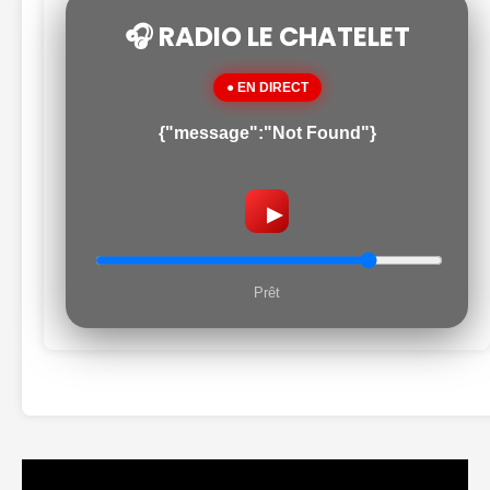
🎧 RADIO LE CHATELET
● EN DIRECT
{"message":"Not Found"}
▶
Prêt