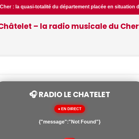
uation de crise - Le Berry Républicain • 📰 Foire du lac, cou
Châtelet – la radio musicale du Cher
🎧 RADIO LE CHATELET
● EN DIRECT
{"message":"Not Found"}