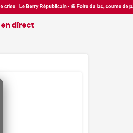
rse de patinettes, fête des Coucous... Que faire ce samedi 8
 en direct