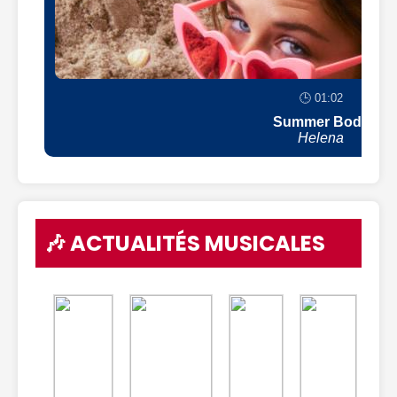
🕒 01:02
Summer Body
Helena
🎶 ACTUALITÉS MUSICALES