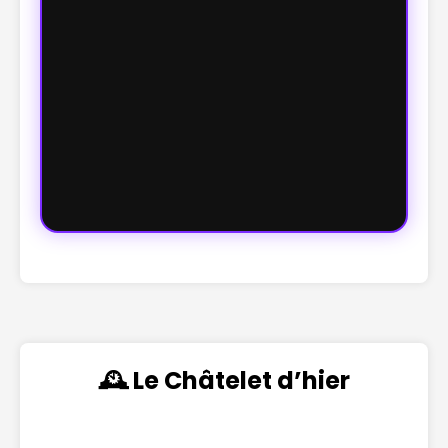
🕰️ Le Châtelet d’hier