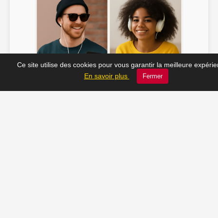
Ce site utilise des cookies pour vous garantir la meilleure expéri
Soline ♫
JC_13 ♫
En savoir plus
Fermer
📸 Tu veux apparaître ici ? Envoie-nous ta photo à
contact@radio-lechatelet.fr
Toutes les photos sont publiées avec l’accord des
personnes. Pour toute demande de retrait,
contactez-nous à
contact@radio-lechatelet.fr
.
📚 Découvrez les livres de