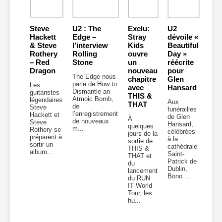
Steve
U2 : The
Exclu:
U2
Hackett
Edge –
Stray
dévoile «
& Steve
l’interview
Kids
Beautiful
Rothery
Rolling
ouvre
Day »
– Red
Stone
un
réécrite
Dragon
nouveau
pour
The Edge nous
chapitre
Glen
parle de How to
Les
avec
Hansard
Dismantle an
guitaristes
THIS &
Atmoic Bomb,
légendaires
Aux
THAT
de
Steve
funérailles
l’enregistrement
Hackett et
de Glen
À
de nouveaux
Steve
Hansard,
quelques
m...
Rothery se
célébrées
jours de la
préparent à
à la
sortie de
sortir un
cathédrale
THIS &
album...
Saint-
THAT et
Patrick de
du
Dublin,
lancement
Bono ...
du RUN
IT World
Tour, les
hu...