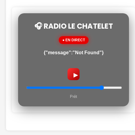
🎧 RADIO LE CHATELET
● EN DIRECT
{"message":"Not Found"}
▶
Prêt