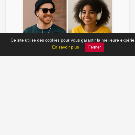
Ce site utilise des cookies pour vous garantir la meilleure expéri
Soline ♫
JC_13 ♫
En savoir plus
Fermer
📸 Tu veux apparaître ici ? Envoie-nous ta photo à
contact@radio-lechatelet.fr
Toutes les photos sont publiées avec l’accord des
personnes. Pour toute demande de retrait,
contactez-nous à
contact@radio-lechatelet.fr
.
📚 Découvrez les livres de