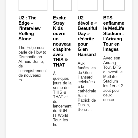
U2 : The
Exclu:
U2
BTS
Edge –
Stray
dévoile «
enflamme
l’interview
Kids
Beautiful
le MetLife
Rolling
ouvre
Day »
Stadium :
Stone
un
réécrite
l’Arirang
nouveau
pour
Tour en
The Edge nous
chapitre
Glen
images
parle de How to
avec
Hansard
Dismantle an
Avec son
THIS &
Atmoic Bomb,
Arirang
Aux
THAT
de
Tour, BTS
funérailles
l’enregistrement
a investi le
de Glen
À
de nouveaux
MetLife
Hansard,
quelques
m...
Stadium
célébrées
jours de la
les 1er et 2
à la
sortie de
août pour
cathédrale
THIS &
deux
Saint-
THAT et
conce...
Patrick de
du
Dublin,
lancement
Bono ...
du RUN
IT World
Tour, les
hu...