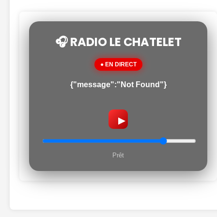
🎧 RADIO LE CHATELET
● EN DIRECT
{"message":"Not Found"}
▶
Prêt