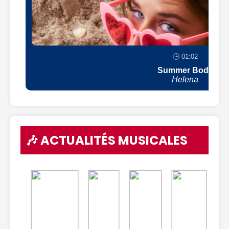
🕒 01:02
Summer Body
Helena
🎶 ACTUALITÉS MUSICALES