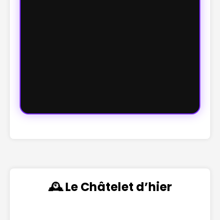
🕰️ Le Châtelet d’hier