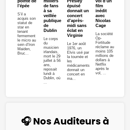
pointe de
milliers
Presley
vol d’un
l’épée
de fans
épuisé
film
à sa
donnait un
inédit
S’il a
veillée
concert
avec
acquis son
publique
d’après-
Nicolas
statut de
de
midi sans
Cage
star en
Dublin
éclat en
tenant
La société
Virginie
fermement
Op-
Le corps
le micro au
Fortitude
du
Le 1er août
sein d’Iron
réclame au
musicien
1976, un
Maiden,
moins 105
irlandais,
Elvis usé par
Bruc...
millions de
mort le 29
la tournée et
dollars à
juillet à 56
les
Netflix
ans,
médicaments
après le
reposait
donnait un
vol, ...
lundi à
concert en
Dublin, où
ma...
...
🎧 Nos Auditeurs à