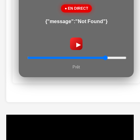
● EN DIRECT
{"message":"Not Found"}
▶
Prêt