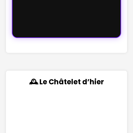
🕰️ Le Châtelet d’hier