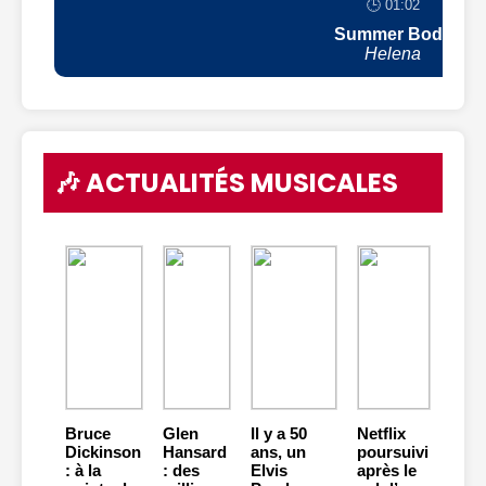
🕒 01:02
Summer Body
Helena
🎶 ACTUALITÉS MUSICALES
Bruce
Glen
Il y a 50
Netflix
Dickinson
Hansard
ans, un
poursuivi
: à la
: des
Elvis
après le