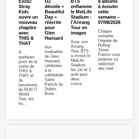
Exclu:
U2
BTS
8 albums
Stray
dévoile «
enflamme
à écouter
Kids
Beautiful
le MetLife
cette
ouvre un
Day »
Stadium :
semaine –
nouveau
réécrite
l’Arirang
07/08/2026
chapitre
pour
Tour en
Chaque
avec
Glen
images
semaine,
THIS &
Hansard
l’équipe de
Avec son
THAT
Rolling
Arirang
Aux
Stone
Tour, BTS
funérailles
À
France vous
a investi le
de Glen
quelques
propose sa
MetLife
Hansard,
jours de la
sélection
Stadium
célébrées
sortie de
des meil...
les 1er et 2
à la
THIS &
août pour
cathédrale
THAT et
deux
Saint-
du
conce...
Patrick de
lancement
Dublin,
du RUN IT
Bono ...
World
Tour, les
hu...