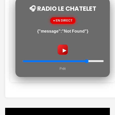
🎧 RADIO LE CHATELET
● EN DIRECT
{"message":"Not Found"}
▶
Prêt