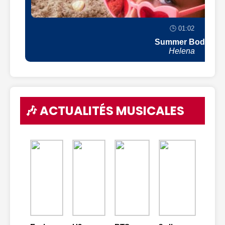
🕒 01:02
Summer Body
Helena
🎶 ACTUALITÉS MUSICALES