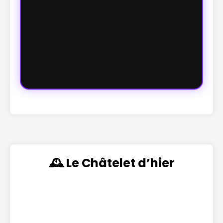
🕰️ Le Châtelet d’hier