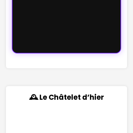
🕰️ Le Châtelet d’hier