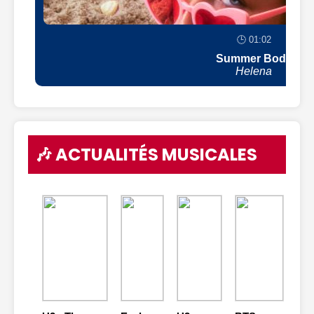
🕒 01:02
Summer Body
Helena
🎶 ACTUALITÉS MUSICALES