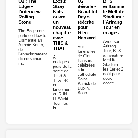
U2 : The
Exclu:
U2
BTS
Edge –
Stray
dévoile «
enflamme
l’interview
Kids
Beautiful
le MetLife
Rolling
ouvre
Day »
Stadium :
Stone
un
réécrite
l’Arirang
nouveau
pour
Tour en
The Edge nous
chapitre
Glen
images
parle de How to
avec
Hansard
Dismantle an
Avec son
THIS &
Atmoic Bomb,
Arirang
Aux
THAT
de
Tour, BTS
funérailles
l’enregistrement
a investi le
de Glen
À
de nouveaux
MetLife
Hansard,
quelques
m...
Stadium
célébrées
jours de la
les 1er et 2
à la
sortie de
août pour
cathédrale
THIS &
deux
Saint-
THAT et
conce...
Patrick de
du
Dublin,
lancement
Bono ...
du RUN
IT World
Tour, les
hu...