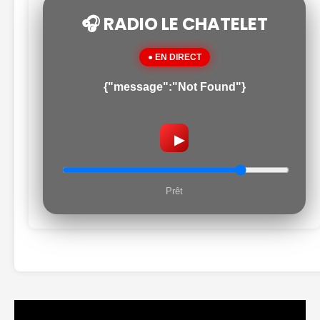
🎧 RADIO LE CHATELET
● EN DIRECT
{"message":"Not Found"}
▶
Prêt