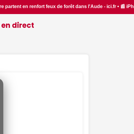
 • 📰 iPhone 18 Pro : il sera bien plus cher que prévu - iPh
 en direct