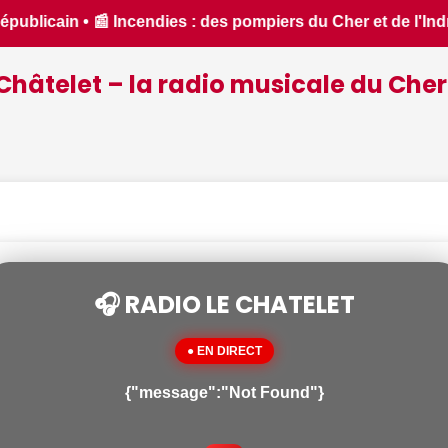
l'Indre partent en renfort feux de forêt dans l'Aude - ici.fr
Châtelet – la radio musicale du Cher
🎧 RADIO LE CHATELET
● EN DIRECT
{"message":"Not Found"}