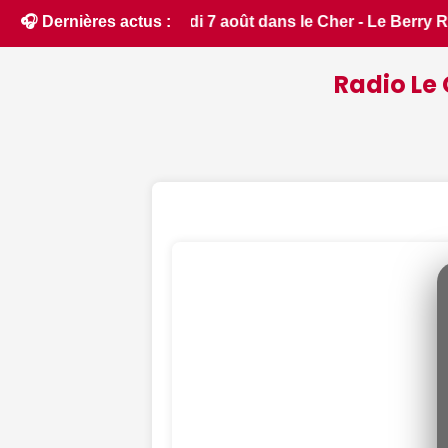
erry Républicain • 📰 Incendies : des pompiers du Cher et de 
🎧 Dernières actus :
Radio Le 