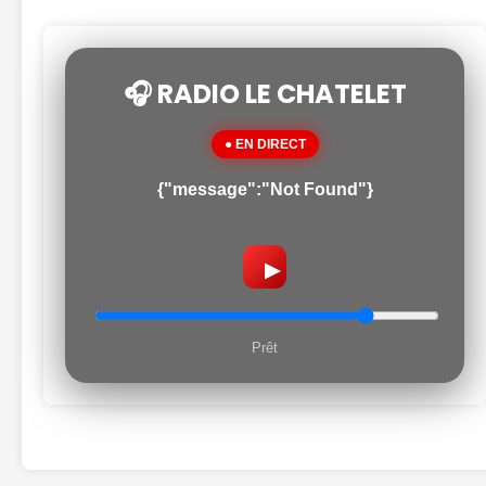
🎧 RADIO LE CHATELET
● EN DIRECT
{"message":"Not Found"}
▶
Prêt