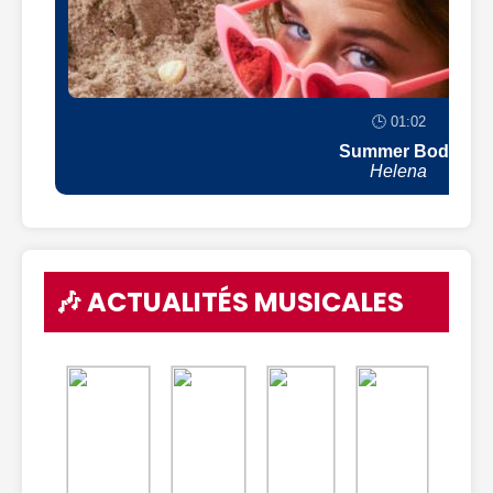
🕒 01:02
Summer Body
Helena
🎶 ACTUALITÉS MUSICALES