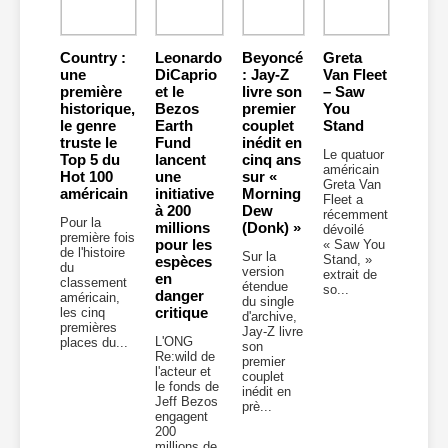
Country :
Leonardo
Beyoncé
Greta
une
DiCaprio
: Jay-Z
Van Fleet
première
et le
livre son
– Saw
historique,
Bezos
premier
You
le genre
Earth
couplet
Stand
truste le
Fund
inédit en
Le quatuor
Top 5 du
lancent
cinq ans
américain
Hot 100
une
sur «
Greta Van
américain
initiative
Morning
Fleet a
à 200
Dew
récemment
Pour la
millions
(Donk) »
dévoilé
première fois
pour les
« Saw You
de l'histoire
Sur la
Stand, »
espèces
du
version
extrait de
en
classement
étendue
so...
danger
américain,
du single
critique
les cinq
d'archive,
premières
Jay-Z livre
L'ONG
places du...
son
Re:wild de
premier
l'acteur et
couplet
le fonds de
inédit en
Jeff Bezos
prè...
engagent
200
millions de