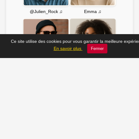
Emma ♫
@Julien_Rock ♫
Ce site utilise des cookies pour vous garantir la meilleure expéri
En savoir plus
Fermer
Soline ♫
JC_13 ♫
📸 Tu veux apparaître ici ? Envoie-nous ta photo à
contact@radio-lechatelet.fr
Toutes les photos sont publiées avec l’accord des
personnes. Pour toute demande de retrait,
contactez-nous à
contact@radio-lechatelet.fr
.