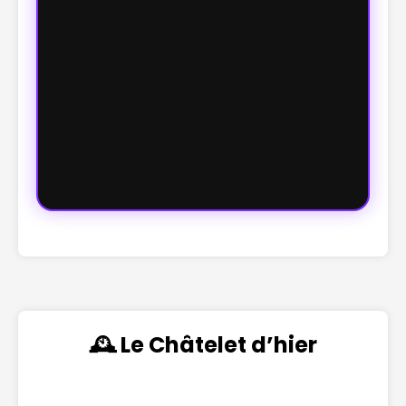
🕰️ Le Châtelet d’hier