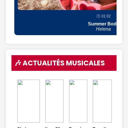
🕒 01:02
Summer Body
Helena
🎶 ACTUALITÉS MUSICALES