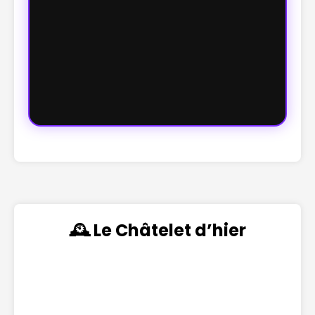
🕰️ Le Châtelet d’hier