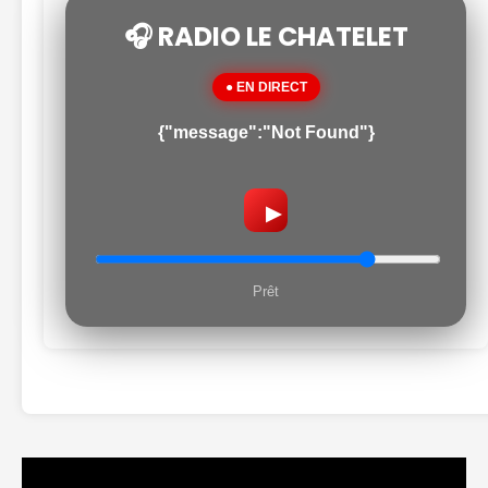
🎧 RADIO LE CHATELET
● EN DIRECT
{"message":"Not Found"}
▶
Prêt