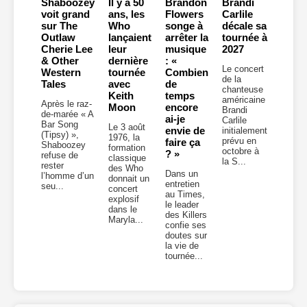
Shaboozey
Il y a 50
Brandon
Brandi
voit grand
ans, les
Flowers
Carlile
sur The
Who
songe à
décale sa
Outlaw
lançaient
arrêter la
tournée à
Cherie Lee
leur
musique
2027
& Other
dernière
: «
Le concert
Western
tournée
Combien
de la
Tales
avec
de
chanteuse
Keith
temps
américaine
Après le raz-
Moon
encore
Brandi
de-marée « A
ai-je
Carlile
Bar Song
Le 3 août
envie de
initialement
(Tipsy) »,
1976, la
prévu en
faire ça
Shaboozey
formation
octobre à
? »
refuse de
classique
la S...
rester
des Who
Dans un
l’homme d’un
donnait un
entretien
seu...
concert
au Times,
explosif
le leader
dans le
des Killers
Maryla...
confie ses
doutes sur
la vie de
tournée...