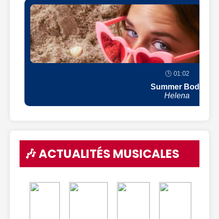
🕒 01:02
Summer Body
Helena
🎶 ACTUALITÉS MUSICALES