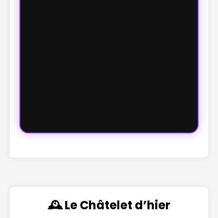
🕰️ Le Châtelet d’hier