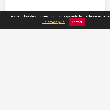
❤️ Nos coups de cœur
Ce site utilise des cookies pour vous garantir la meilleure expéri
En savoir plus
Fermer
du moment