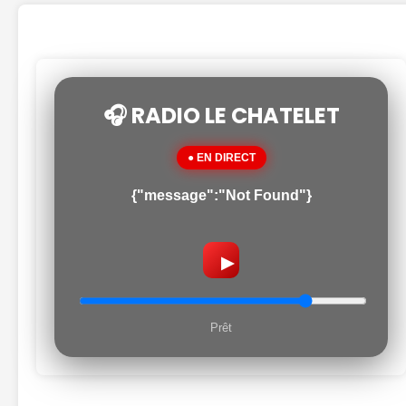
🎧 RADIO LE CHATELET
● EN DIRECT
{"message":"Not Found"}
▶
Prêt