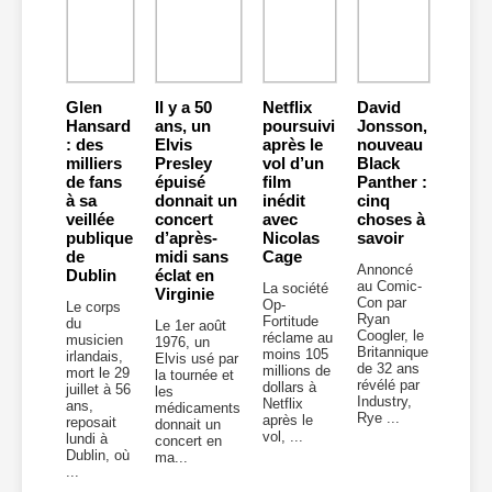
Glen
Il y a 50
Netflix
David
Hansard
ans, un
poursuivi
Jonsson,
: des
Elvis
après le
nouveau
milliers
Presley
vol d’un
Black
de fans
épuisé
film
Panther :
à sa
donnait un
inédit
cinq
veillée
concert
avec
choses à
publique
d’après-
Nicolas
savoir
de
midi sans
Cage
Annoncé
Dublin
éclat en
au Comic-
La société
Virginie
Con par
Op-
Le corps
Ryan
Fortitude
du
Le 1er août
Coogler, le
réclame au
musicien
1976, un
Britannique
moins 105
irlandais,
Elvis usé par
de 32 ans
millions de
mort le 29
la tournée et
révélé par
dollars à
juillet à 56
les
Industry,
Netflix
ans,
médicaments
Rye ...
après le
reposait
donnait un
vol, ...
lundi à
concert en
Dublin, où
ma...
...