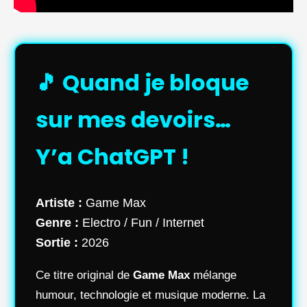
🎵 Quand je bloque
sur mes devoirs…
Y’a ChatGPT !
Artiste :
Game Max
Genre :
Electro / Fun / Internet
Sortie :
2026
Ce titre original de
Game Max
mélange
humour, technologie et musique moderne. La