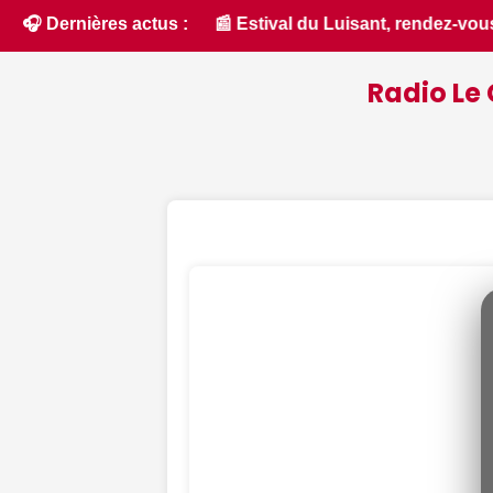
, rendez-vous Di(Vin)s, chasse au trésor nocturne... Nos sugg
🎧 Dernières actus :
Radio Le 