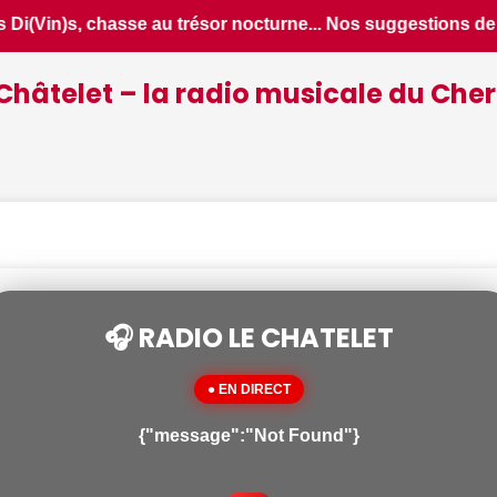
estions de sorties pour ce vendredi 7 août dans le Cher - Le 
Châtelet – la radio musicale du Cher
🎧 RADIO LE CHATELET
● EN DIRECT
{"message":"Not Found"}