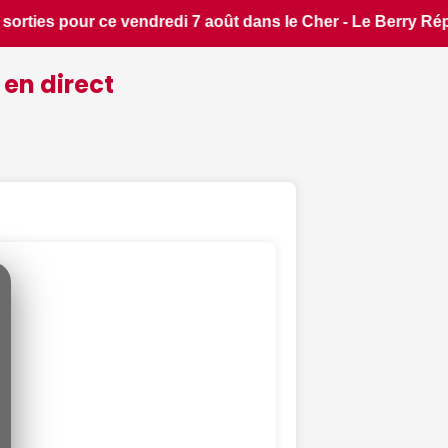
Berry Républicain • 📰 iPhone 18 Pro : il sera bien plus che
 en direct