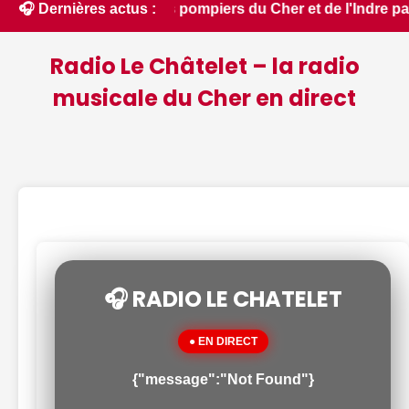
dies : des pompiers du Cher et de l'Indre partent en renfort 
🎧 Dernières actus :
Radio Le Châtelet – la radio
musicale du Cher en direct
🎧 RADIO LE CHATELET
● EN DIRECT
{"message":"Not Found"}