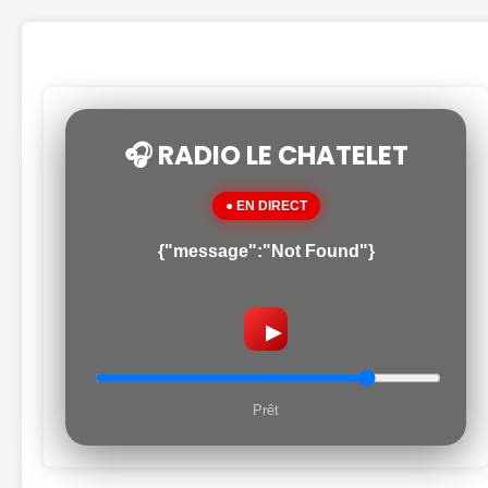
🎧 RADIO LE CHATELET
● EN DIRECT
{"message":"Not Found"}
▶
Prêt