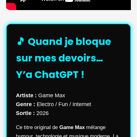
🎵 Quand je bloque
sur mes devoirs…
Y’a ChatGPT !
Artiste :
Game Max
Genre :
Electro / Fun / Internet
Sortie :
2026
Ce titre original de
Game Max
mélange
humour, technologie et musique moderne. La