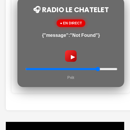
🎧 RADIO LE CHATELET
● EN DIRECT
{"message":"Not Found"}
▶
Prêt