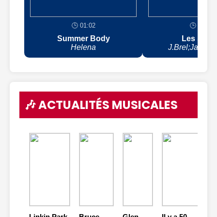
🕒 01:02
🕒 00:59
Summer Body
Les sing
Helena
J.Brel;Jacque
🎶 ACTUALITÉS MUSICALES
Linkin Park
Bruce
Glen
Il y a 50