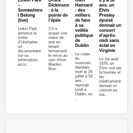
–
Dickinson
Hansard
ans, un
Somewhere
: à la
: des
Elvis
I Belong
pointe de
milliers
Presley
(live)
l’épée
de fans
épuisé
à sa
donnait un
Linkin Park
S’il a
veillée
concert
annonce la
acquis son
publique
d’après-
sortie
statut de
de
midi sans
d’Unshatter,
star en
Dublin
éclat en
un
tenant
Virginie
documentaire
fermement
Le corps
sur sa
le micro au
du
Le 1er août
reformation,
sein d’Iron
musicien
1976, un
acco...
Maiden,
irlandais,
Elvis usé par
Bruc...
mort le 29
la tournée et
juillet à 56
les
ans,
médicaments
reposait
donnait un
lundi à
concert en
Dublin, où
ma...
...