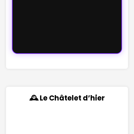
🕰️ Le Châtelet d’hier