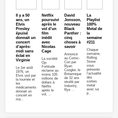
Il y a 50
Netflix
David
La
ans, un
poursuivi
Jonsson,
Playlist
Elvis
après le
nouveau
100%
Presley
vol d’un
Black
Metal de
épuisé
film
Panther :
la
donnait un
inédit
cinq
semaine
concert
avec
choses à
#211
d’après-
Nicolas
savoir
Chaque
midi sans
Cage
semaine,
Annoncé
éclat en
Rolling
au Comic-
La société
Virginie
Stone
Con par
Op-
vous
Ryan
Fortitude
Le 1er août
présente
Coogler, le
réclame au
1976, un
l’actualité
Britannique
moins 105
Elvis usé par
des
de 32 ans
millions de
la tournée et
sorties
révélé par
dollars à
les
metal
Industry,
Netflix
médicaments
avec sa
Rye ...
après le
donnait un
p...
vol, ...
concert en
ma...