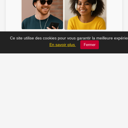
Soline ♫
JC_13 ♫
Ce site utilise des cookies pour vous garantir la meilleure expéri
En savoir plus
Fermer
📸 Tu veux apparaître ici ? Envoie-nous ta photo à
contact@radio-lechatelet.fr
Toutes les photos sont publiées avec l’accord des
personnes. Pour toute demande de retrait,
contactez-nous à
contact@radio-lechatelet.fr
.
📚 Découvrez les livres de
notre partenaire Arthur