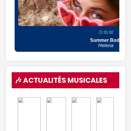
🕒 01:02
Summer Body
Helena
🎶 ACTUALITÉS MUSICALES