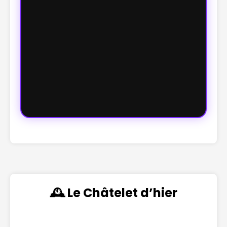
🕰️ Le Châtelet d’hier