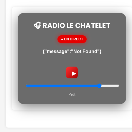
🎧 RADIO LE CHATELET
● EN DIRECT
{"message":"Not Found"}
▶
Prêt