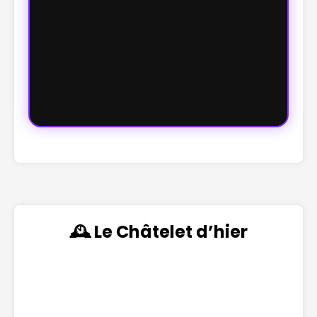
🕰️ Le Châtelet d’hier