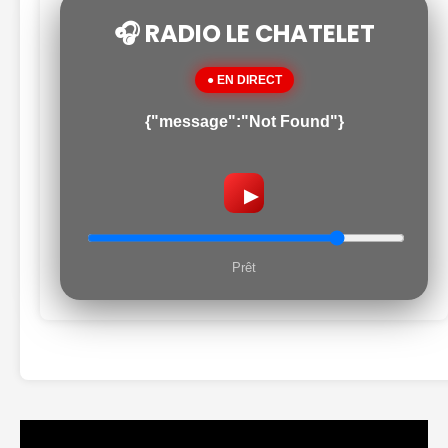
🎧 RADIO LE CHATELET
● EN DIRECT
{"message":"Not Found"}
▶
Prêt