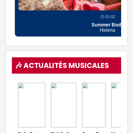
🕒 01:02
Summer Body
Helena
🎶 ACTUALITÉS MUSICALES