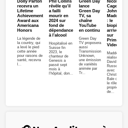
Dolly Parton
Phil Collins
Green Day
Nicolas
recevra un
révèle qu’il
lance
Cage en
Lifetime
a failli
Green Day
John
Achievement
mourir en
TV, sa
Madden
Award aux
2024 sur
chaîne
: le
Americana
fond de
YouTube
biopic
Honors
dépendance
en continu
arrive
à l’alcool
sur
La légende de
Green Day
Prime
la country, qui
TV proposera
Hospitalisé en
Video
a levé le pied
aussi
Suisse fin
cette année
Transmission
2023, le
Madden,
pour raisons de
Unknown,
chanteur de
réalisé par
santé, recevra
une émission
Genesis a
David O.
l...
de variétés
passé sept
Russell,
animée par
mois à
avec
Tr...
l’hôpital, don...
Christian
Bale dans
le rôle du
propriétaire
de...