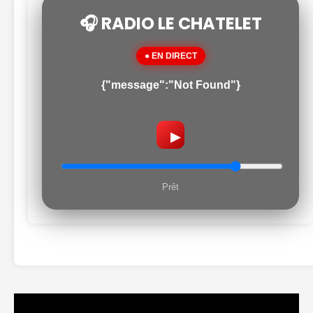
🎧 RADIO LE CHATELET
● EN DIRECT
{"message":"Not Found"}
▶
Prêt