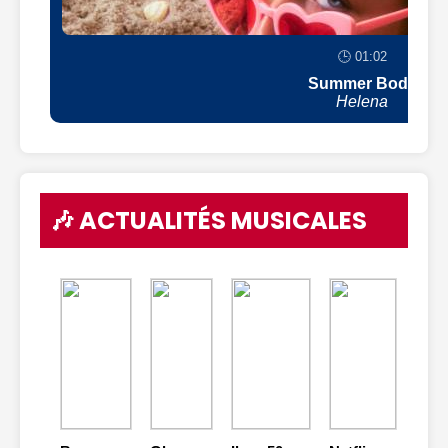
🕒 01:02
Summer Body
Helena
🎶 ACTUALITÉS MUSICALES