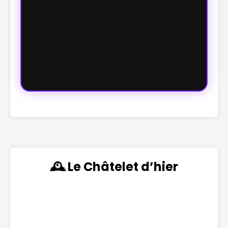
🕰️ Le Châtelet d’hier