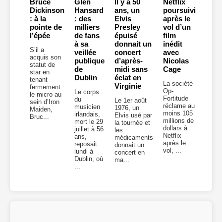
Bruce
Glen
Il y a 50
Netflix
Dickinson
Hansard
ans, un
poursuivi
: à la
: des
Elvis
après le
pointe de
milliers
Presley
vol d’un
l’épée
de fans
épuisé
film
à sa
donnait un
inédit
S’il a
veillée
concert
avec
acquis son
publique
d’après-
Nicolas
statut de
de
midi sans
Cage
star en
Dublin
éclat en
tenant
La société
Virginie
fermement
Op-
Le corps
le micro au
Fortitude
du
Le 1er août
sein d’Iron
réclame au
musicien
1976, un
Maiden,
moins 105
irlandais,
Elvis usé par
Bruc...
millions de
mort le 29
la tournée et
dollars à
juillet à 56
les
Netflix
ans,
médicaments
après le
reposait
donnait un
vol, ...
lundi à
concert en
Dublin, où
ma...
...