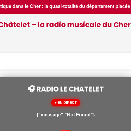
ement placée en situation de crise - Le Berry Républicain • 
Châtelet – la radio musicale du Cher
🎧 RADIO LE CHATELET
● EN DIRECT
{"message":"Not Found"}